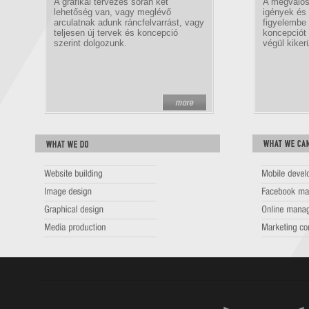
A grafikai tervezés során két
A megvalós
lehetőség van, vagy meglévő
igények és 
arculatnak adunk ráncfelvarrást, vagy
figyelembe 
teljesen új tervek és koncepció
koncepciót 
szerint dolgozunk.
végül kiker